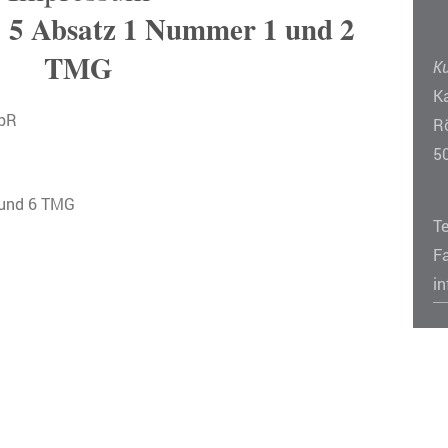
§ 5 Absatz 1 Nummer 1 und 2
TMG
K
K
GbR
R
5
 und 6 TMG
Te
F
i