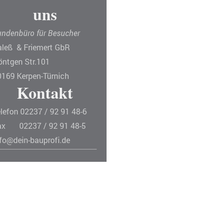
uns
undenbüro für Besucher
aleß & Friemert GbR
öntgen Str.101
0169 Kerpen-Türnich
Kontakt
lefon 02237 / 92 91 48-6
ax 02237 / 92 91 48-5
nfo@dein-bauprofi.de